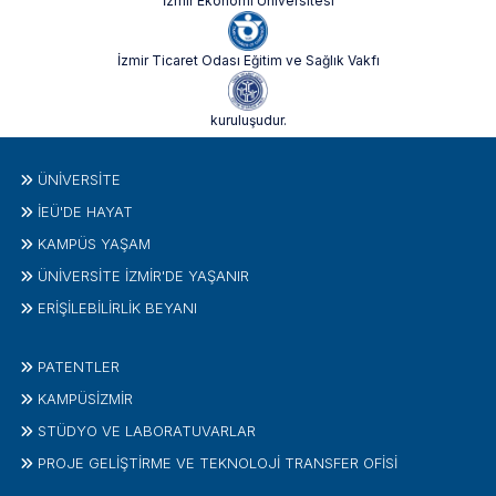
İzmir Ekonomi Üniversitesi
İzmir Ticaret Odası Eğitim ve Sağlık Vakfı
kuruluşudur.
ÜNIVERSITE
İEÜ'DE HAYAT
KAMPÜS YAŞAM
ÜNİVERSİTE İZMİR'DE YAŞANIR
ERİŞİLEBİLİRLİK BEYANI
PATENTLER
KAMPÜSİZMIR
STÜDYO VE LABORATUVARLAR
PROJE GELIŞTIRME VE TEKNOLOJI TRANSFER OFISI