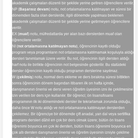
akademik çalışmaları düzenli bir şekilde yerine getiren öğrencilere verilir.
NP (
Başarısız devam
) notu, not ortalamalarına katılmayan ve süresi bir
dönemden fazla olan derslerde, ilgili dönemde yapılması beklenen
akademik çalışmaları düzenli bir şekilde yerine getirmeyen öğrencilere
verilir.
EX (
muaf
) notu, müfredatlarda yer alan bazı derslerden muaf olan
öğrencilere verilir.
NI (
not ortalamasına katılmayan notu
), öğrencinin kayıtlı olduğu
program veya programların not ortalamasına katılmamak koşuluyla aldığı
dersleri tanımlamak üzere verilir. Bu not, öğrencinin ilgili dersten aldığı
harf notu ile birlikte öğrencinin not belgesinde gösterilir. Bu statüdeki
dersler öğrencinin kayıtlı olduğu programın derslerine sayılmaz.
W (
çekilmiş
) notu, normal ders ekleme ve ders bırakma süresi bittikten
sonra öğrencinin dönem başından itibaren ilk on hafta içinde,
danışmanının önerisi ve dersi veren öğretim üyesinin izni ile çekilmesine
izin verilen bir ders için kullanılır. Bir öğrenci; ön lisans/lisans
programının ilk iki dönemindeki dersler ile tekrarlamak zorunda olduğu,
daha önce W notu aldığı ve not ortalamasına katılmayan derslerden
çekilemez. Bir öğrenciye bir dönemde çift anadal, yan dal veya sertifika
programı dersleri dâhil en çok bir ders olmak üzere; bütün ön lisans
öğrenimi boyunca en çok iki dersten, bütün lisans öğrenimi boyunca en
çok altı dersten danışmanın önerisi ve öğretim üyesinin izniyle çekilme