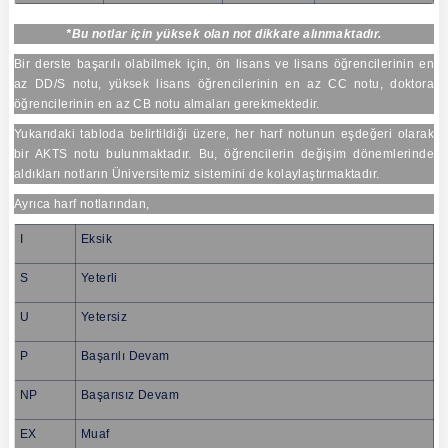
*Bu notlar için yüksek olan not dikkate alınmaktadır.
Bir derste başarılı olabilmek için, ön lisans ve lisans öğrencilerinin en
az DD/S notu, yüksek lisans öğrencilerinin en az CC notu, doktora
öğrencilerinin en az CB notu almaları gerekmektedir.
Yukarıdaki tabloda belirtildiği üzere, her harf notunun eşdeğeri olarak
bir AKTS notu bulunmaktadır. Bu, öğrencilerin değişim dönemlerinde
aldıkları notların Üniversitemiz sistemini de kolaylaştırmaktadır.
Ayrıca harf notlarından,
I
Eksik
S
Yeterli
U
Yetersiz
P
Başarılı Devam
NP
Başarısız Devam
EX
Muaf