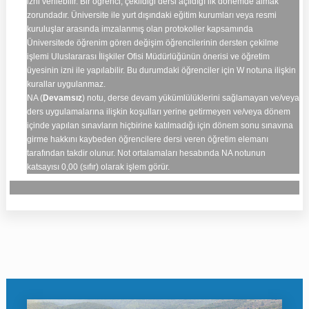
izni verilebilir. Bir öğrenci, çekildiği dersi açıldığı ilk dönemde almak
zorundadır. Üniversite ile yurt dışındaki eğitim kurumları veya resmi
kuruluşlar arasında imzalanmış olan protokoller kapsamında
Üniversitede öğrenim gören değişim öğrencilerinin dersten çekilme
işlemi Uluslararası İlişkiler Ofisi Müdürlüğünün önerisi ve öğretim
üyesinin izni ile yapılabilir. Bu durumdaki öğrenciler için W notuna ilişkin
kurallar uygulanmaz.
NA (
Devamsız
) notu, derse devam yükümlülüklerini sağlamayan ve/veya
ders uygulamalarına ilişkin koşulları yerine getirmeyen ve/veya dönem
içinde yapılan sınavların hiçbirine katılmadığı için dönem sonu sınavına
girme hakkını kaybeden öğrencilere dersi veren öğretim elemanı
tarafından takdir olunur. Not ortalamaları hesabında NA notunun
katsayısı 0,00 (sıfır) olarak işlem görür.