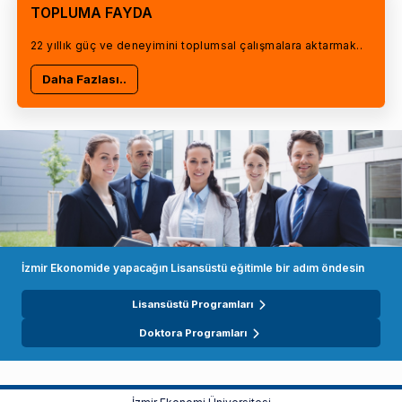
TOPLUMA FAYDA
22 yıllık güç ve deneyimini toplumsal çalışmalara aktarmak..
Daha Fazlası..
İzmir Ekonomide yapacağın Lisansüstü eğitimle bir adım öndesin
Lisansüstü Programları
Doktora Programları