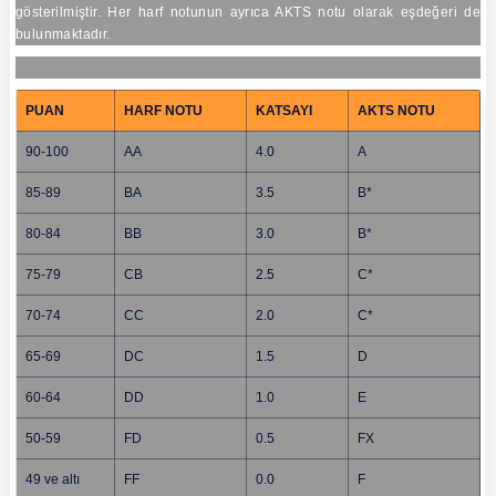
gösterilmiştir. Her harf notunun ayrıca AKTS notu olarak eşdeğeri de
bulunmaktadır.
PUAN
HARF NOTU
KATSAYI
AKTS NOTU
90-100
AA
4.0
A
85-89
BA
3.5
B*
80-84
BB
3.0
B*
75-79
CB
2.5
C*
70-74
CC
2.0
C*
65-69
DC
1.5
D
60-64
DD
1.0
E
50-59
FD
0.5
FX
49 ve altı
FF
0.0
F