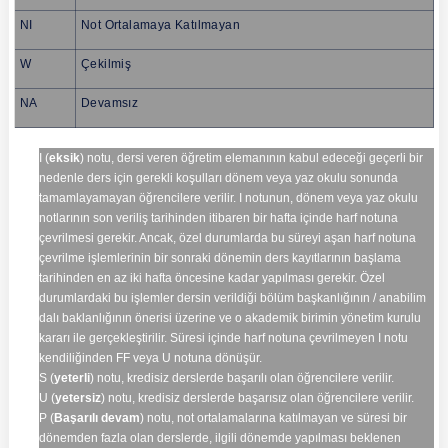
NI
Not Ortalamaya Katılmayan
W
Çekilmiş
NA
Devamsız
I (
eksik
) notu, dersi veren öğretim elemanının kabul edeceği geçerli bir
nedenle ders için gerekli koşulları dönem veya yaz okulu sonunda
tamamlayamayan öğrencilere verilir. I notunun, dönem veya yaz okulu
notlarının son veriliş tarihinden itibaren bir hafta içinde harf notuna
çevrilmesi gerekir. Ancak, özel durumlarda bu süreyi aşan harf notuna
çevrilme işlemlerinin bir sonraki dönemin ders kayıtlarının başlama
tarihinden en az iki hafta öncesine kadar yapılması gerekir. Özel
durumlardaki bu işlemler dersin verildiği bölüm başkanlığının / anabilim
dalı baklanlığının önerisi üzerine ve o akademik birimin yönetim kurulu
kararı ile gerçekleştirilir. Süresi içinde harf notuna çevrilmeyen I notu
kendiliğinden FF veya U notuna dönüşür.
S (
yeterli
) notu, kredisiz derslerde başarılı olan öğrencilere verilir.
U (
yetersiz
) notu, kredisiz derslerde başarısız olan öğrencilere verilir.
P (
Başarılı devam
) notu, not ortalamalarına katılmayan ve süresi bir
dönemden fazla olan derslerde, ilgili dönemde yapılması beklenen