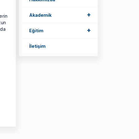
+
Akademik
erin
zun
rda
+
Eğitim
İletişim