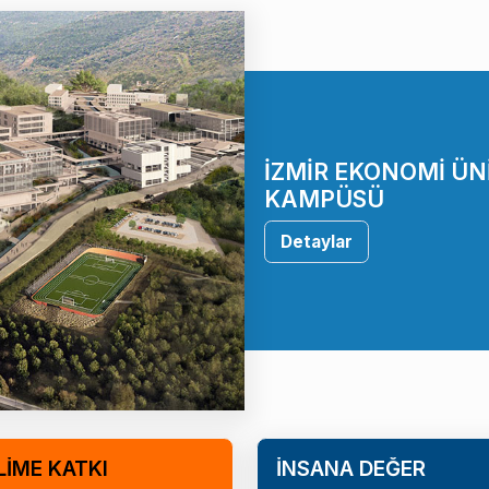
İZMİR EKONOMİ ÜN
KAMPÜSÜ
Detaylar
LİME KATKI
İNSANA DEĞER