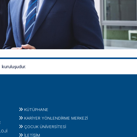
kuruluşudur.
KÜTÜPHANE
KARİYER YÖNLENDİRME MERKEZİ
R
ÇOCUK ÜNIVERSITESI
LOJI
İLETIŞIM