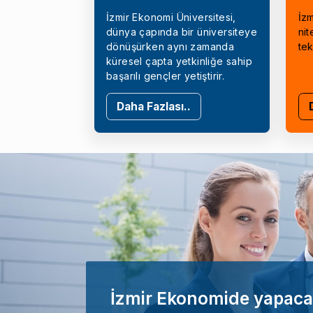
İzmir Ekonomi Üniversitesi,
İzm
dünya çapında bir üniversiteye
nit
dönüşürken aynı zamanda
tek
küresel çapta yetkinliğe sahip
başarılı gençler yetiştirir.
Daha Fazlası..
İzmir Ekonomide yapaca