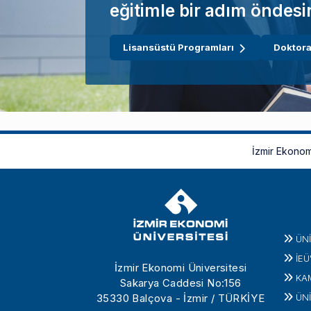
eğitimle bir adım öndesi
Lisansüstü Programları
Doktora
İzmir Ekonom
ÜN
İEÜ
İzmir Ekonomi Üniversitesi
KA
Sakarya Caddesi No:156
35330 Balçova - İzmir / TÜRKİYE
ÜNİ