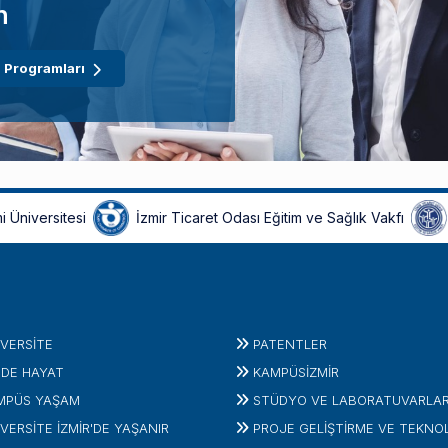
n
 Programları
i Üniversitesi
İzmir Ticaret Odası Eğitim ve Sağlık Vakfı
IVERSITE
PATENTLER
'DE HAYAT
KAMPÜSİZMIR
MPÜS YAŞAM
STÜDYO VE LABORATUVARLA
VERSİTE İZMİR'DE YAŞANIR
PROJE GELIŞTIRME VE TEKNO