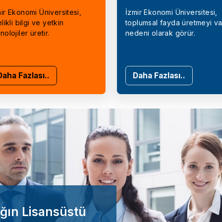
ir Ekonomi Üniversitesi,
İzmir Ekonomi Üniversitesi,
elikli bilgi ve yetkin
toplumsal fayda üretmeyi va
nolojiler üretir.
nedeni olarak görür.
Daha Fazlası..
Daha Fazlası..
ğın Lisansüstü