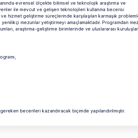
anında evrensel ölçekte bilimsel ve teknolojik araştırma ve
yenler ile mevcut ve gelişen teknolojileri kullanma becerisi
i ve hizmet geliştirme süreçlerinde karşılaşılan karmaşık probleml
yenilikçi mezunlar yetiştirmeyi amaçlamaktadır. Programdan me
umları, araştırma-geliştirme birimlerinde ve uluslararası kuruluşla
rogramı,
a gereken becerileri kazandıracak biçimde yapılandırılmıştır.