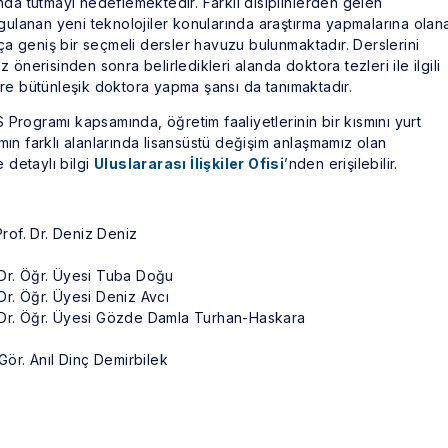
anda tutmayı hedeflemektedir. Farklı disiplinlerden gelen
uygulanan yeni teknolojiler konularında araştırma yapmalarına olan
a geniş bir seçmeli dersler havuzu bulunmaktadır. Derslerini
 önerisinden sonra belirledikleri alanda doktora tezleri ile ilgili
ere bütünleşik doktora yapma şansı da tanımaktadır.
Programı kapsamında, öğretim faaliyetlerinin bir kısmını yurt
mın farklı alanlarında lisansüstü değişim anlaşmamız olan
e detaylı bilgi
Uluslararası İlişkiler Ofisi
’nden erişilebilir.
Prof. Dr. Deniz Deniz
 Dr. Öğr. Üyesi Tuba Doğu
Dr. Öğr. Üyesi Deniz Avcı
 Dr. Öğr. Üyesi Gözde Damla Turhan-Haskara
Gör. Anıl Dinç Demirbilek