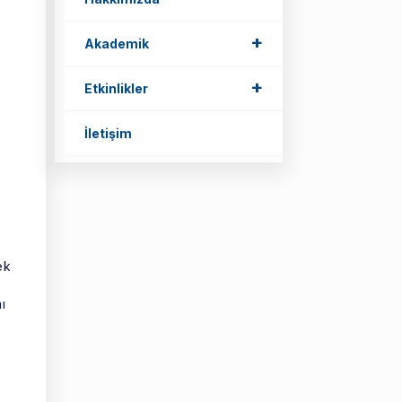
+
Akademik
+
Etkinlikler
İletişim
ek
ı