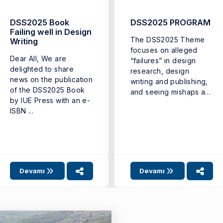
DSS2025 Book
DSS2025 PROGRAM
Failing well in Design
The DSS2025 Theme
Writing
focuses on alleged
Dear All, We are
“failures” in design
delighted to share
research, design
news on the publication
writing and publishing,
of the DSS2025 Book
and seeing mishaps as
by IUE Press with an e-
opportunities for ...
ISBN ...
Devamı
Devamı