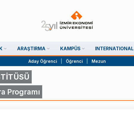
K
ARAŞTIRMA
KAMPÜS
INTERNATIONAL
Aday Öğrenci
|
Öğrenci
|
Mezun
STİTÜSÜ
ra Programı