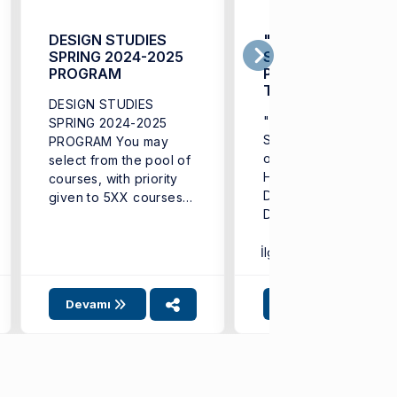
DESIGN STUDIES
"Localizing Design
SPRING 2024-2025
Studies:
PROGRAM
Perspectives on
Turkey" kitabı
DESIGN STUDIES
yayında!
"Localizing Design
SPRING 2024-2025
Studies: Perspectives
PROGRAM You may
on Turkey" (Deniz
select from the pool of
Hasirci, Tuba Doğu,
courses, with priority
Deniz Avci, Gozde
given to 5XX courses
Damla Turhan-Haskar
for Master's and 6XX
Aybüke Taşer (eds.))
courses ...
yayında! ...
İlgili SKA:
4
Devamı
Devamı