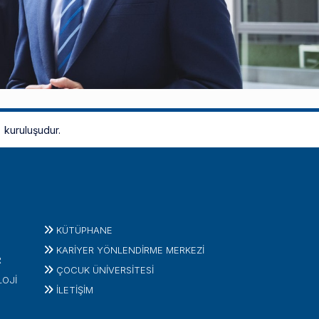
kuruluşudur.
KÜTÜPHANE
KARİYER YÖNLENDİRME MERKEZİ
R
ÇOCUK ÜNIVERSITESI
LOJI
İLETIŞIM