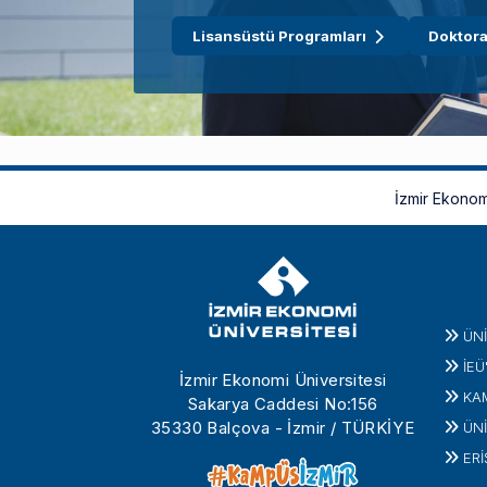
Lisansüstü Programları
Doktora
İzmir Ekonom
ÜN
İEÜ
İzmir Ekonomi Üniversitesi
KA
Sakarya Caddesi No:156
35330 Balçova - İzmir / TÜRKİYE
ÜNİ
ERİ