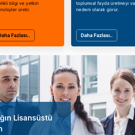
elikli bilgi ve yetkin
toplumsal fayda üretmeyi va
nolojiler üretir.
nedeni olarak görür.
Daha Fazlası..
Daha Fazlası..
ğın Lisansüstü
n