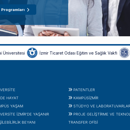
 Programları
i Üniversitesi
İzmir Ticaret Odası Eğitim ve Sağlık Vakfı
IVERSITE
PATENTLER
'DE HAYAT
KAMPÜSİZMIR
MPÜS YAŞAM
STÜDYO VE LABORATUVARLA
VERSİTE İZMİR'DE YAŞANIR
PROJE GELIŞTIRME VE TEKNO
ŞİLEBİLİRLİK BEYANI
TRANSFER OFISI