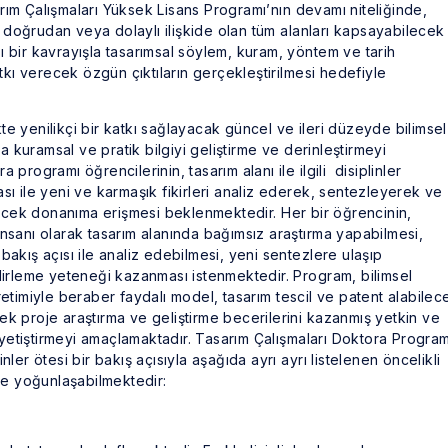
rım Çalışmaları Yüksek Lisans Programı’nın devamı niteliğinde,
la doğrudan veya dolaylı ilişkide olan tüm alanları kapsayabilecek
ası bir kavrayışla tasarımsal söylem, kuram, yöntem ve tarih
atkı verecek özgün çıktıların gerçekleştirilmesi hedefiyle
ikte yenilikçi bir katkı sağlayacak güncel ve ileri düzeyde bilimsel
da kuramsal ve pratik bilgiyi geliştirme ve derinleştirmeyi
programı öğrencilerinin, tasarım alanı ile ilgili disiplinler
sı ile yeni ve karmaşık fikirleri analiz ederek, sentezleyerek ve
cek donanıma erişmesi beklenmektedir. Her bir öğrencinin,
nsanı olarak tasarım alanında bağımsız araştırma yapabilmesi,
r bakış açısı ile analiz edebilmesi, yeni sentezlere ulaşıp
lirleme yeteneği kazanması istenmektedir. Program, bilimsel
retimiyle beraber faydalı model, tasarım tescil ve patent alabilec
k proje araştırma ve geliştirme becerilerini kazanmış yetkin ve
etiştirmeyi amaçlamaktadır. Tasarım Çalışmaları Doktora Program
linler ötesi bir bakış açısıyla aşağıda ayrı ayrı listelenen öncelikli
ine yoğunlaşabilmektedir: