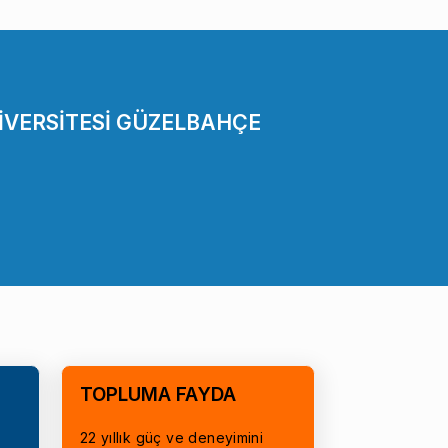
İVERSİTESİ GÜZELBAHÇE
TOPLUMA FAYDA
22 yıllık güç ve deneyimini