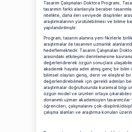
Tasarım Çalışmaları Doktora Programı, Tasa
tasarımın farklı alanlarıyla beraber tasarım
nitelikte, daha ileri seviyede disiplinler ar
araştırmalarının yürütülebilmesi ve bilime k
yapılandırılmıştır.
Program, tasarım alanına yeni fikirlerle birl
araştırmalar ile tasarımın uzmanlık alanların
hedeflemektedir. Tasarım Çalışmaları Doktora 
arasındaki etkileşimi derinlemesine kavrama
değerlendirerek özgün sonuçlara ulaşabile
akademik hayata adım atmış genç bir bilim i
bilimsel olayları geniş, derin ve eleştirel bi
değerlendirebilmek için gerekli adımları be
araştırmalar doğrultusunda kuramsal bilgi ü
özgün model ve ürünleri ortaya çıkarabilece
donanımlı uzman akademisyen tasarımcılar y
öğrencileri, çalışmalarını çok-disiplinli/disip
çalışma alanları ve araştırma konuları üzer