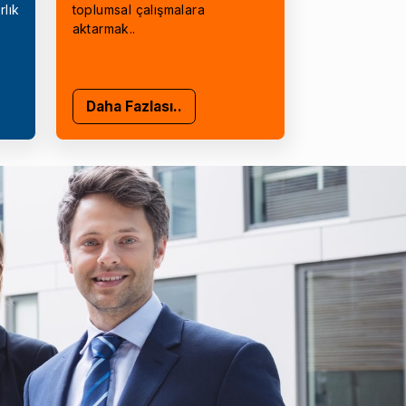
rlık
toplumsal çalışmalara
aktarmak..
Daha Fazlası..