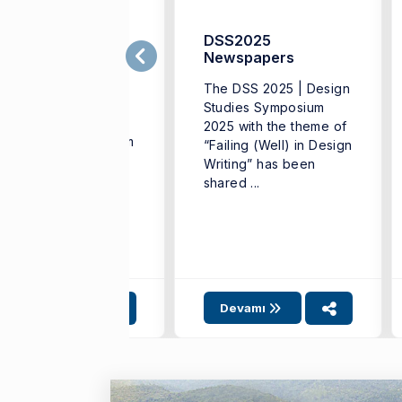
SS2024 TASARIM
DSS2025
ALIŞMALARI
Newspapers
EMPOZYUMU –
The DSS 2025 | Design
ASARIM
İYALOGLARI
Studies Symposium
mir Ekonomi
2025 with the theme of
iversitesi'nin Tasarım
“Failing (Well) in Design
lışmaları Lisansüstü
Writing” has been
rogramı ve Güzel
shared ...
natlar ve Tasarım
kültesi, DSS2024 ile,
çüncü kez Tasarım
lışmaları
empozyumunu ...
Devamı
Devamı